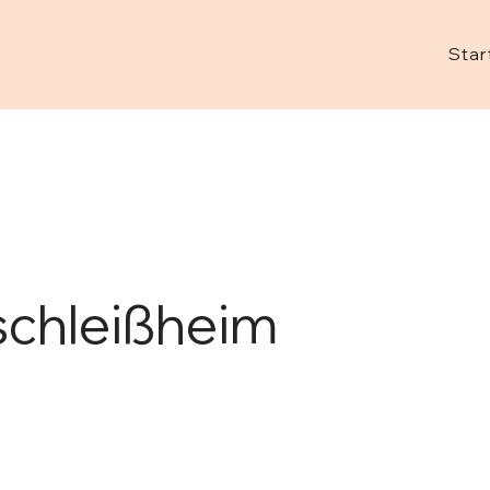
Star
schleißheim